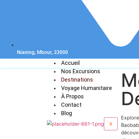
Nianing, Mbour, 23000
Accueil
Nos Excursions
Me
Destinations
Voyage Humanitaire
D
À Propos
Contact
Blog
Explore
X
Baobab 
découve